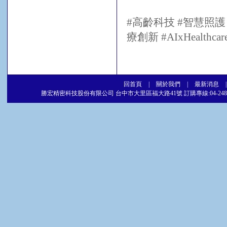
#高齡科技 #智慧照護 #
療創新 #AIxHealth
回首頁
|
關於我們
|
最新消息
勝宏精密科技股份有限公司 台中市大里區福大路41號 訂購專線:04-2486-5877 傳真專線:04