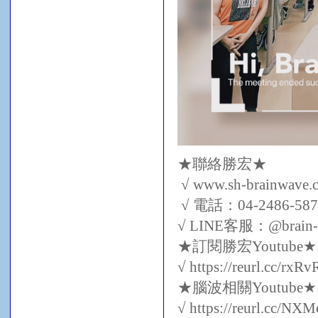
★聯絡勝宏★
√ www.sh-brainwave.
√ 電話：04-2486-58
√ LINE客服：@brain-
★訂閱勝宏Youtube
√ https://reurl.cc/rxR
★腦波相關Youtube
√ https://reurl.cc/NX